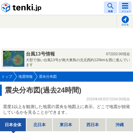
tenki.jp
検索
メニュー
現在地
台風13号情報
07日02:00現在
大型で強い台風13号が南大東島の北北西約120kmを西に進んでい
ます
トップ
地震情報
震央分布図
震央分布図(過去24時間)
2026年08月07日04:00現在
震度1以上を観測した地震の震央を地図上に表示。どこで地震が頻発
しているかを見ることができます。
日本全体
北日本
東日本
西日本
沖縄