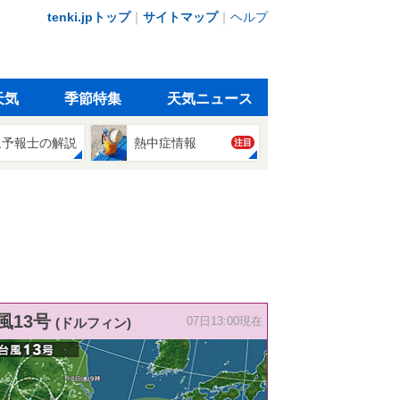
tenki.jpトップ
｜
サイトマップ
｜
ヘルプ
天気
季節特集
天気ニュース
象予報士の解説
熱中症情報
注目
風13号
(ドルフィン)
07日13:00現在