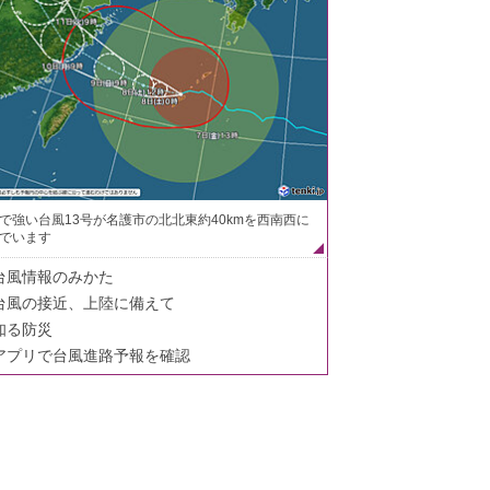
で強い台風13号が名護市の北北東約40kmを西南西に
でいます
台風情報のみかた
台風の接近、上陸に備えて
知る防災
アプリで台風進路予報を確認