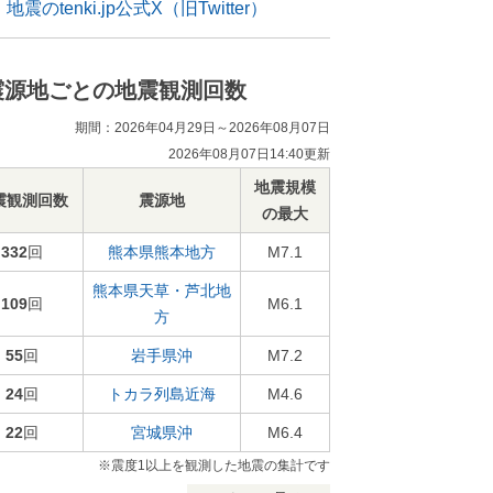
地震のtenki.jp公式X（旧Twitter）
震源地ごとの地震観測回数
期間：2026年04月29日～2026年08月07日
2026年08月07日14:40更新
地震規模
震観測回数
震源地
の最大
332
回
熊本県熊本地方
M7.1
熊本県天草・芦北地
109
回
M6.1
方
55
回
岩手県沖
M7.2
24
回
トカラ列島近海
M4.6
22
回
宮城県沖
M6.4
※震度1以上を観測した地震の集計です