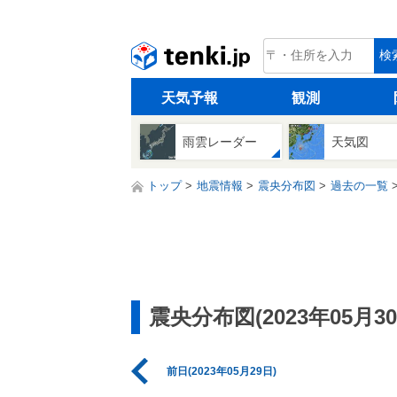
tenki.jp
検
天気予報
観測
雨雲レーダー
天気図
トップ
地震情報
震央分布図
過去の一覧
震央分布図(2023年05月30
前日(2023年05月29日)