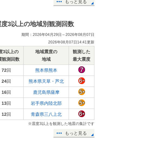
もっと見る
震度3以上の地域別観測回数
期間：2026年04月29日～2026年08月07日
2026年08月07日14:41更新
度3以上の
地域震度の
観測した
震観測回数
地域
最大震度
72
回
熊本県熊本
24
回
熊本県天草・芦北
16
回
鹿児島県薩摩
13
回
岩手県内陸北部
12
回
青森県三八上北
※震度3以上を観測した地震の集計です
もっと見る