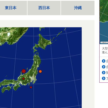
東日本
西日本
沖縄
大型
進ん