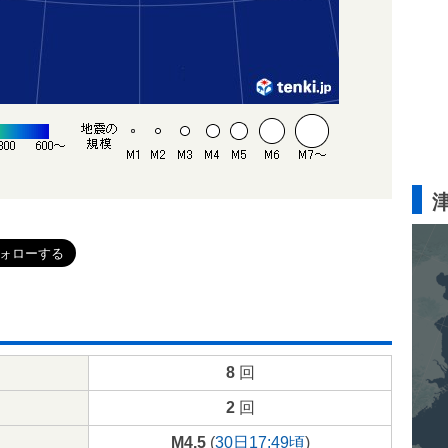
8
回
2
回
M4.5
(
30日17:49頃
)