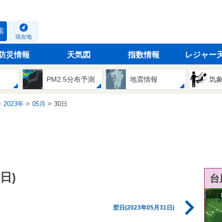
索
現在地
防災情報
天気図
指数情報
レジャー
PM2.5分布予測
地震情報
気
2023年
05月
30日
日)
台
翌日(2023年05月31日)