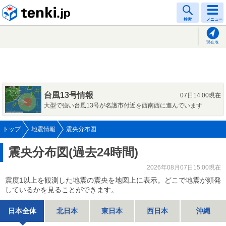
tenki.jp
検索
メニュー
現在地
台風13号情報
07日14:00現在
大型で強い台風13号が名護市付近を西南西に進んでいます
トップ
地震情報
震央分布図
震央分布図(過去24時間)
2026年08月07日15:00現在
震度1以上を観測した地震の震央を地図上に表示。どこで地震が頻発
しているかを見ることができます。
日本全体
北日本
東日本
西日本
沖縄