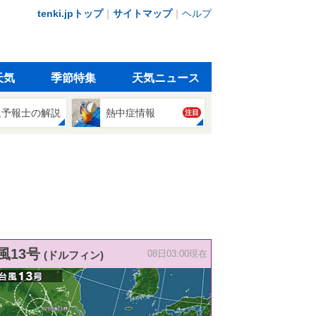
tenki.jpトップ
｜
サイトマップ
｜
ヘルプ
天気
季節特集
天気ニュース
象予報士の解説
熱中症情報
注目
風13号
(ドルフィン)
08日03:00現在