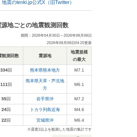
地震のtenki.jp公式X（旧Twitter）
震源地ごとの地震観測回数
期間：2026年04月30日～2026年08月08日
2026年08月08日04:20更新
地震規模
震観測回数
震源地
の最大
334
回
熊本県熊本地方
M7.1
熊本県天草・芦北地
111
回
M6.1
方
55
回
岩手県沖
M7.2
24
回
トカラ列島近海
M4.6
22
回
宮城県沖
M6.4
※震度1以上を観測した地震の集計です