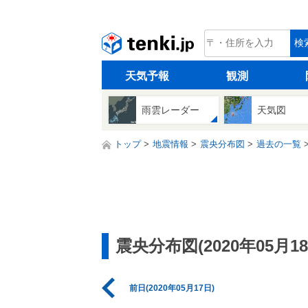
tenki.jp
検
天気予報
観測
雨雲レーダー
天気図
トップ
地震情報
震央分布図
過去の一覧
震央分布図(2020年05月18
前日(2020年05月17日)