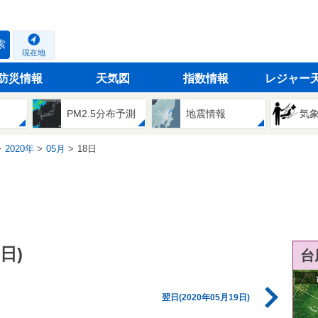
索
現在地
防災情報
天気図
指数情報
レジャー
PM2.5分布予測
地震情報
気
2020年
05月
18日
日)
台
翌日(2020年05月19日)