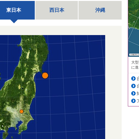
東日本
西日本
沖縄
大型
に進