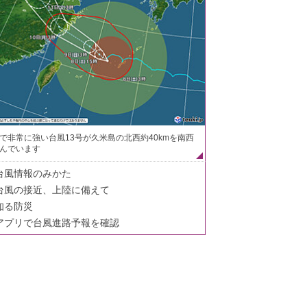
で非常に強い台風13号が久米島の北西約40kmを南西
んでいます
台風情報のみかた
台風の接近、上陸に備えて
知る防災
アプリで台風進路予報を確認