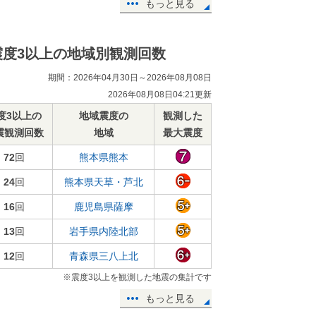
もっと見る
震度3以上の地域別観測回数
期間：2026年04月30日～2026年08月08日
2026年08月08日04:21更新
度3以上の
地域震度の
観測した
震観測回数
地域
最大震度
72
回
熊本県熊本
24
回
熊本県天草・芦北
16
回
鹿児島県薩摩
13
回
岩手県内陸北部
12
回
青森県三八上北
※震度3以上を観測した地震の集計です
もっと見る