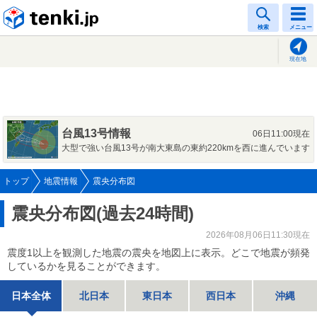
tenki.jp
検索
メニュー
現在地
台風13号情報
06日11:00現在
大型で強い台風13号が南大東島の東約220kmを西に進んでいます
トップ
地震情報
震央分布図
震央分布図(過去24時間)
2026年08月06日11:30現在
震度1以上を観測した地震の震央を地図上に表示。どこで地震が頻発
しているかを見ることができます。
日本全体
北日本
東日本
西日本
沖縄