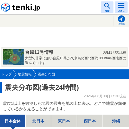
tenki.jp
検索
メニュー
現在地
台風13号情報
08日17:00現在
大型で非常に強い台風13号が久米島の西北西約180kmを西南西に
進んでいます
トップ
地震情報
震央分布図
震央分布図(過去24時間)
2026年08月08日17:30現在
震度1以上を観測した地震の震央を地図上に表示。どこで地震が頻発
しているかを見ることができます。
日本全体
北日本
東日本
西日本
沖縄