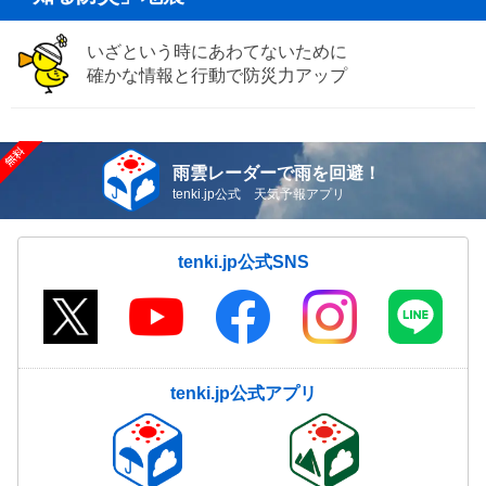
いざという時にあわてないために
確かな情報と行動で防災力アップ
雨雲レーダーで雨を回避！
tenki.jp公式 天気予報アプリ
tenki.jp公式SNS
tenki.jp公式アプリ