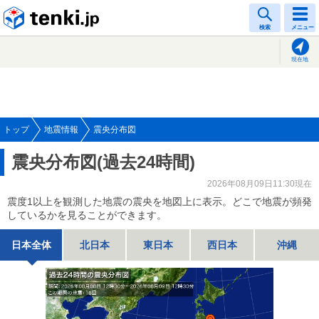
tenki.jp
検索
メニュー
現在地
トップ
地震情報
震央分布図
震央分布図(過去24時間)
2026年08月09日11:30現在
震度1以上を観測した地震の震央を地図上に表示。どこで地震が頻発
しているかを見ることができます。
日本全体
北日本
東日本
西日本
沖縄