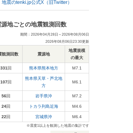
地震のtenki.jp公式X（旧Twitter）
震源地ごとの地震観測回数
期間：2026年04月28日～2026年08月06日
2026年08月06日23:30更新
地震規模
震観測回数
震源地
の最大
331
回
熊本県熊本地方
M7.1
熊本県天草・芦北地
107
回
M6.1
方
56
回
岩手県沖
M7.2
24
回
トカラ列島近海
M4.6
22
回
宮城県沖
M6.4
※震度1以上を観測した地震の集計です