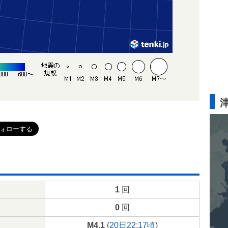
1
回
0
回
M4.1
(
20日22:17頃
)