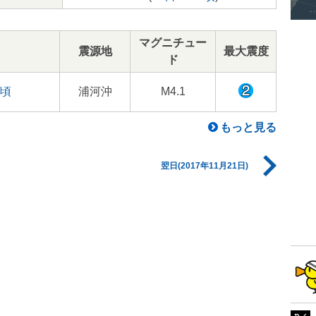
マグニチュー
震源地
最大震度
ド
7頃
浦河沖
M4.1
もっと見る
翌日(2017年11月21日)