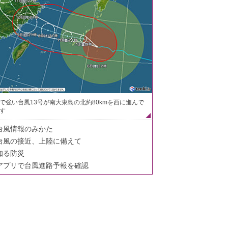
で強い台風13号が南大東島の北約80kmを西に進んで
す
台風情報のみかた
台風の接近、上陸に備えて
知る防災
アプリで台風進路予報を確認