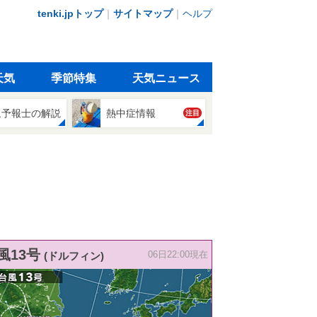
tenki.jpトップ
｜
サイトマップ
｜
ヘルプ
天気
季節特集
天気ニュース
象予報士の解説
熱中症情報
注目
風13号
(ドルフィン)
06日22:00現在