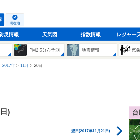
索
現在地
防災情報
天気図
指数情報
レジャー
PM2.5分布予測
地震情報
気
2017年
11月
20日
日)
台
翌日(2017年11月21日)