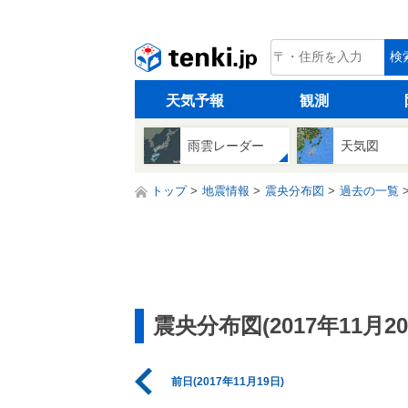
tenki.jp
検
天気予報
観測
雨雲レーダー
天気図
トップ
地震情報
震央分布図
過去の一覧
震央分布図(2017年11月20
前日(2017年11月19日)