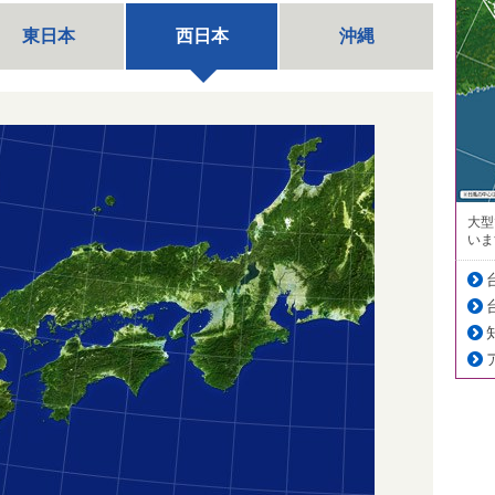
東日本
西日本
沖縄
大型
いま