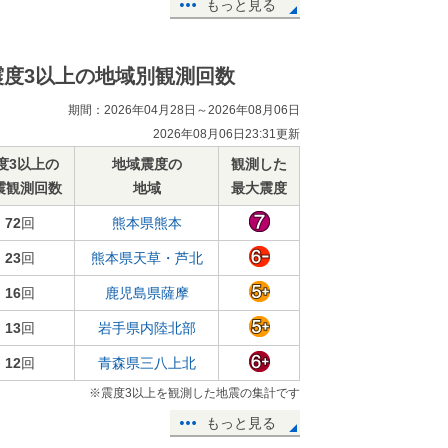
もっと見る
震度3以上の地域別観測回数
期間：2026年04月28日～2026年08月06日
2026年08月06日23:31更新
度3以上の
地域震度の
観測した
震観測回数
地域
最大震度
72
回
熊本県熊本
23
回
熊本県天草・芦北
16
回
鹿児島県薩摩
13
回
岩手県内陸北部
12
回
青森県三八上北
※震度3以上を観測した地震の集計です
もっと見る