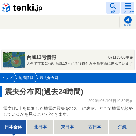
tenki.jp
検索
メニュー
現在地
台風13号情報
07日15:00現在
大型で非常に強い台風13号が名護市付近を西南西に進んでいます
トップ
地震情報
震央分布図
震央分布図(過去24時間)
2026年08月07日16:30現在
震度1以上を観測した地震の震央を地図上に表示。どこで地震が頻発
しているかを見ることができます。
日本全体
北日本
東日本
西日本
沖縄