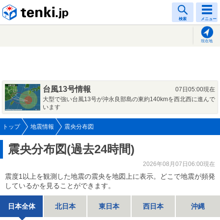
tenki.jp
検索
メニュー
現在地
台風13号情報
07日05:00現在
大型で強い台風13号が沖永良部島の東約140kmを西北西に進んで
います
トップ
地震情報
震央分布図
震央分布図(過去24時間)
2026年08月07日06:00現在
震度1以上を観測した地震の震央を地図上に表示。どこで地震が頻発
しているかを見ることができます。
日本全体
北日本
東日本
西日本
沖縄