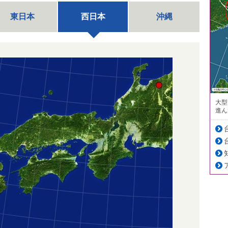
東日本
西日本
沖縄
大型
進ん