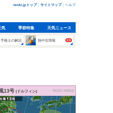
tenki.jpトップ
｜
サイトマップ
｜
ヘルプ
天気
季節特集
天気ニュース
象予報士の解説
熱中症情報
注目
風13号
(ドルフィン)
06日07:00現在