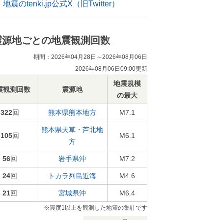
地震のtenki.jp公式X（旧Twitter）
震源地ごとの地震観測回数
期間：2026年04月28日～2026年08月06日
2026年08月06日09:00更新
地震規模
震観測回数
震源地
の最大
322
回
熊本県熊本地方
M7.1
熊本県天草・芦北地
105
回
M6.1
方
56
回
岩手県沖
M7.2
24
回
トカラ列島近海
M4.6
21
回
宮城県沖
M6.4
※震度1以上を観測した地震の集計です