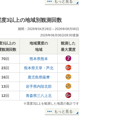
もっと見る
震度3以上の地域別観測回数
期間：2026年04月28日～2026年08月06日
2026年08月06日09:00更新
度3以上の
地域震度の
観測した
震観測回数
地域
最大震度
70
回
熊本県熊本
23
回
熊本県天草・芦北
16
回
鹿児島県薩摩
13
回
岩手県内陸北部
12
回
青森県三八上北
※震度3以上を観測した地震の集計です
もっと見る