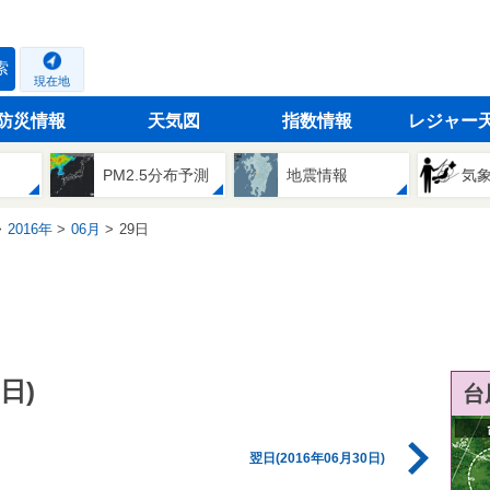
索
現在地
防災情報
天気図
指数情報
レジャー
PM2.5分布予測
地震情報
気
2016年
06月
29日
日)
台
翌日(2016年06月30日)