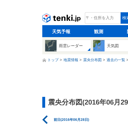
tenki.jp
検
天気予報
観測
雨雲レーダー
天気図
トップ
地震情報
震央分布図
過去の一覧
震央分布図(2016年06月29
前日(2016年06月28日)