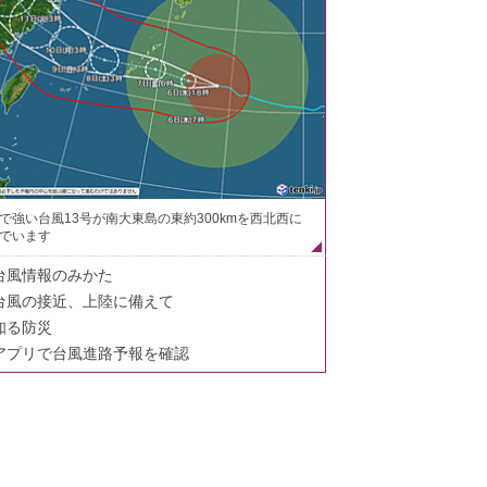
で強い台風13号が南大東島の東約300kmを西北西に
でいます
台風情報のみかた
台風の接近、上陸に備えて
知る防災
アプリで台風進路予報を確認