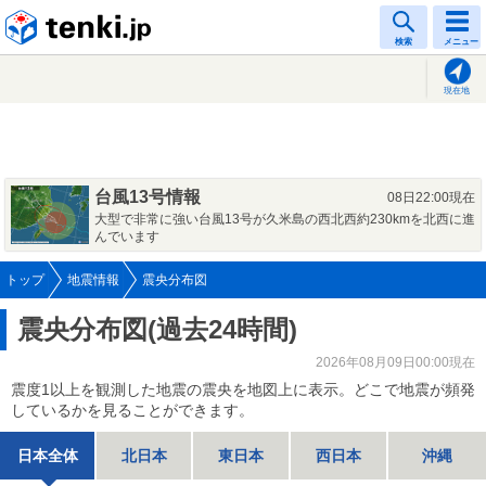
tenki.jp
検索
メニュー
現在地
台風13号情報
08日22:00現在
大型で非常に強い台風13号が久米島の西北西約230kmを北西に進
んでいます
トップ
地震情報
震央分布図
震央分布図(過去24時間)
2026年08月09日00:00現在
震度1以上を観測した地震の震央を地図上に表示。どこで地震が頻発
しているかを見ることができます。
日本全体
北日本
東日本
西日本
沖縄