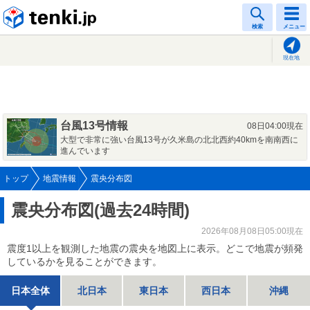
tenki.jp
検索
メニュー
現在地
台風13号情報
08日04:00現在
大型で非常に強い台風13号が久米島の北北西約40kmを南南西に
進んでいます
トップ
地震情報
震央分布図
震央分布図(過去24時間)
2026年08月08日05:00現在
震度1以上を観測した地震の震央を地図上に表示。どこで地震が頻発
しているかを見ることができます。
日本全体
北日本
東日本
西日本
沖縄