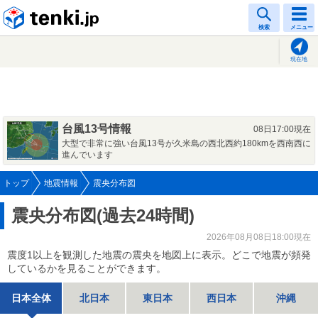
tenki.jp
検索
メニュー
現在地
台風13号情報
08日17:00現在
大型で非常に強い台風13号が久米島の西北西約180kmを西南西に
進んでいます
トップ
地震情報
震央分布図
震央分布図(過去24時間)
2026年08月08日18:00現在
震度1以上を観測した地震の震央を地図上に表示。どこで地震が頻発
しているかを見ることができます。
日本全体
北日本
東日本
西日本
沖縄