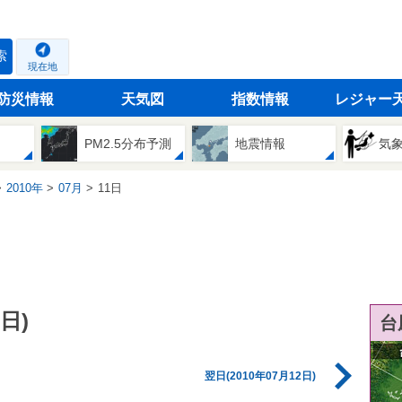
索
現在地
防災情報
天気図
指数情報
レジャー
PM2.5分布予測
地震情報
気
2010年
07月
11日
日)
台
翌日(2010年07月12日)