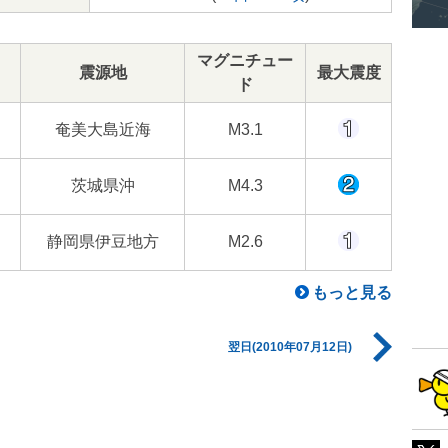
マグニチュー
震源地
最大震度
ド
奄美大島近海
M3.1
茨城県沖
M4.3
静岡県伊豆地方
M2.6
もっと見る
翌日(2010年07月12日)