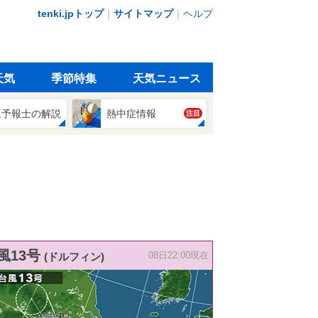
tenki.jpトップ
｜
サイトマップ
｜
ヘルプ
天気
季節特集
天気ニュース
象予報士の解説
熱中症情報
注目
風13号
(ドルフィン)
08日22:00現在