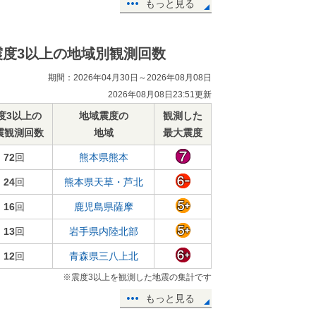
もっと見る
震度3以上の地域別観測回数
期間：2026年04月30日～2026年08月08日
2026年08月08日23:51更新
度3以上の
地域震度の
観測した
震観測回数
地域
最大震度
72
回
熊本県熊本
24
回
熊本県天草・芦北
16
回
鹿児島県薩摩
13
回
岩手県内陸北部
12
回
青森県三八上北
※震度3以上を観測した地震の集計です
もっと見る