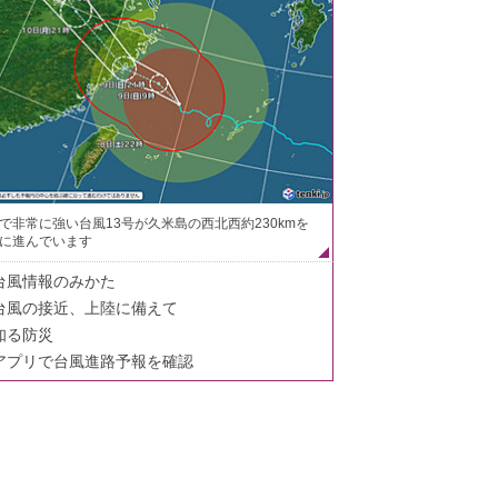
で非常に強い台風13号が久米島の西北西約230kmを
に進んでいます
台風情報のみかた
台風の接近、上陸に備えて
知る防災
アプリで台風進路予報を確認