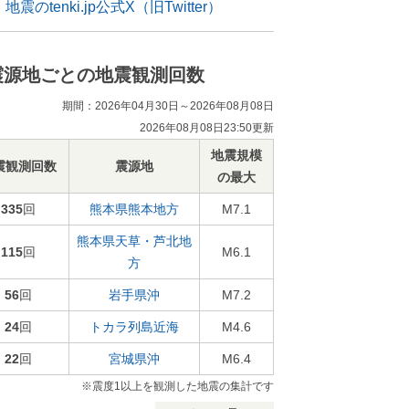
地震のtenki.jp公式X（旧Twitter）
震源地ごとの地震観測回数
期間：2026年04月30日～2026年08月08日
2026年08月08日23:50更新
地震規模
震観測回数
震源地
の最大
335
回
熊本県熊本地方
M7.1
熊本県天草・芦北地
115
回
M6.1
方
56
回
岩手県沖
M7.2
24
回
トカラ列島近海
M4.6
22
回
宮城県沖
M6.4
※震度1以上を観測した地震の集計です