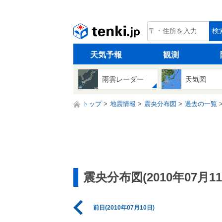
tenki.jp
検
天気予報
観測
雨雲レーダー
天気図
トップ
地震情報
震央分布図
過去の一覧
震央分布図(2010年07月11
前日(2010年07月10日)