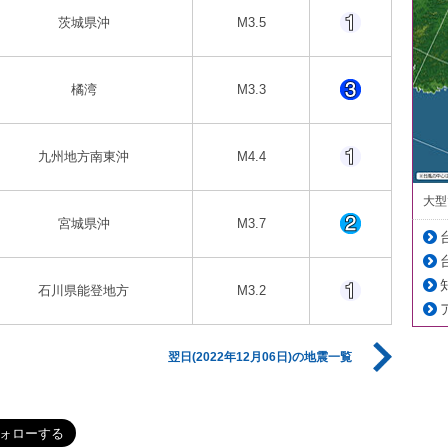
茨城県沖
M3.5
橘湾
M3.3
九州地方南東沖
M4.4
大型
宮城県沖
M3.7
石川県能登地方
M3.2
翌日(2022年12月06日)の地震一覧