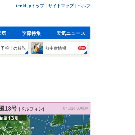
tenki.jpトップ
｜
サイトマップ
｜
ヘルプ
天気
季節特集
天気ニュース
象予報士の解説
熱中症情報
注目
風13号
(ドルフィン)
07日14:00現在