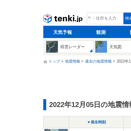
tenki.jp
検
天気予報
観測
雨雲レーダー
天気図
トップ
地震情報
過去の地震情報
2022年
2022年12月05日の地震情
▼発生時刻