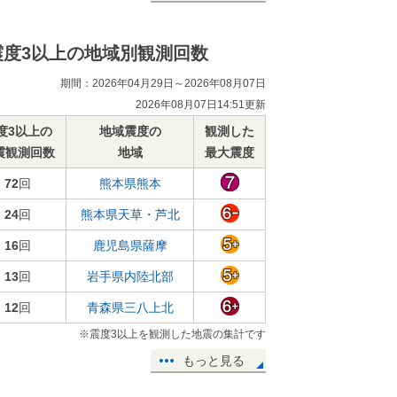
震度3以上の地域別観測回数
期間：2026年04月29日～2026年08月07日
2026年08月07日14:51更新
度3以上の
地域震度の
観測した
震観測回数
地域
最大震度
72
回
熊本県熊本
24
回
熊本県天草・芦北
16
回
鹿児島県薩摩
13
回
岩手県内陸北部
12
回
青森県三八上北
※震度3以上を観測した地震の集計です
もっと見る