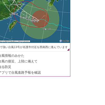
で強い台風13号が名護市付近を西南西に進んでいます
台風情報のみかた
台風の接近、上陸に備えて
知る防災
アプリで台風進路予報を確認