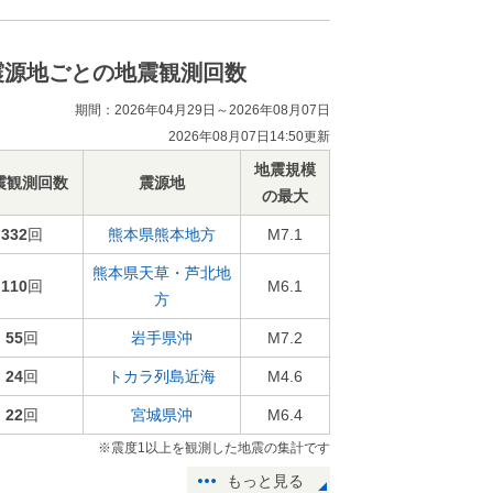
震源地ごとの地震観測回数
期間：2026年04月29日～2026年08月07日
2026年08月07日14:50更新
地震規模
震観測回数
震源地
の最大
332
回
熊本県熊本地方
M7.1
熊本県天草・芦北地
110
回
M6.1
方
55
回
岩手県沖
M7.2
24
回
トカラ列島近海
M4.6
22
回
宮城県沖
M6.4
※震度1以上を観測した地震の集計です
もっと見る