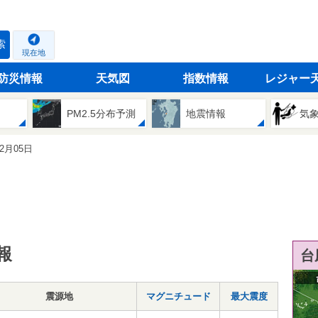
索
現在地
防災情報
天気図
指数情報
レジャー
PM2.5分布予測
地震情報
気
12月05日
報
台
震源地
マグニチュード
最大震度