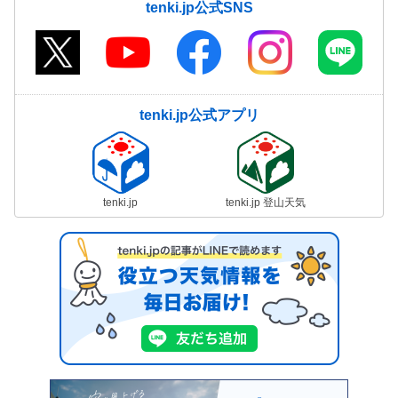
tenki.jp公式SNS
tenki.jp公式アプリ
tenki.jp
tenki.jp 登山天気