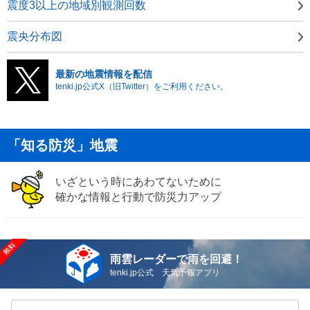
震度3以上の地域別観測回数
震央分布図
最新の地震情報を配信
tenki.jp公式X（旧Twitter）をご利用ください。
「知る防災」地震
いざという時にあわてないために
確かな情報と行動で防災力アップ
雨雲レーダーで雨を回避！
tenki.jp公式 天気予報アプリ