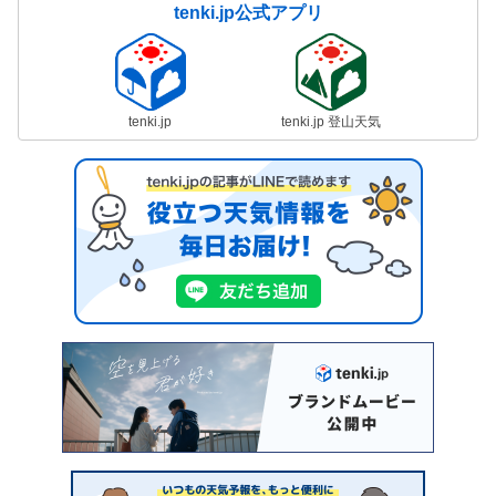
tenki.jp公式アプリ
tenki.jp
tenki.jp 登山天気