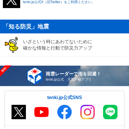
tenki.jp公式X（旧Twitter）をご利用ください。
「知る防災」地震
いざという時にあわてないために
確かな情報と行動で防災力アップ
雨雲レーダーで雨を回避！
tenki.jp公式 天気予報アプリ
tenki.jp公式SNS