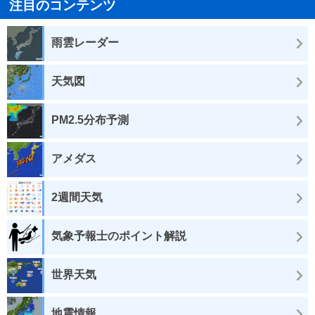
注目のコンテンツ
雨雲レーダー
天気図
PM2.5分布予測
アメダス
2週間天気
気象予報士のポイント解説
世界天気
地震情報