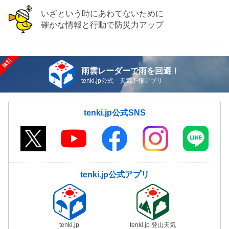
いざという時にあわてないために
確かな情報と行動で防災力アップ
雨雲レーダーで雨を回避！
tenki.jp公式 天気予報アプリ
tenki.jp公式SNS
tenki.jp公式アプリ
tenki.jp
tenki.jp 登山天気