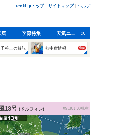
tenki.jpトップ
｜
サイトマップ
｜
ヘルプ
天気
季節特集
天気ニュース
象予報士の解説
熱中症情報
注目
風13号
(ドルフィン)
09日01:00現在