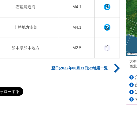
石垣島近海
M4.1
十勝地方南部
M4.1
熊本県熊本地方
M2.5
大型
西北
翌日(2022年08月31日)の地震一覧