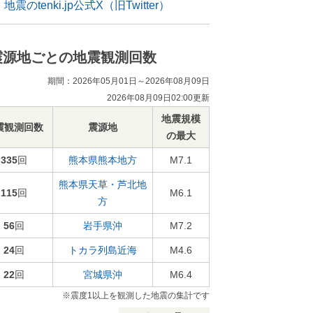
地震のtenki.jp公式X（旧Twitter）
震源地ごとの地震観測回数
期間：2026年05月01日～2026年08月09日
2026年08月09日02:00更新
地震規模
震観測回数
震源地
の最大
335
回
熊本県熊本地方
M7.1
熊本県天草・芦北地
115
回
M6.1
方
56
回
岩手県沖
M7.2
24
回
トカラ列島近海
M4.6
22
回
宮城県沖
M6.4
※震度1以上を観測した地震の集計です