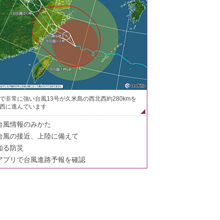
で非常に強い台風13号が久米島の西北西約280kmを
西に進んでいます
台風情報のみかた
台風の接近、上陸に備えて
知る防災
アプリで台風進路予報を確認