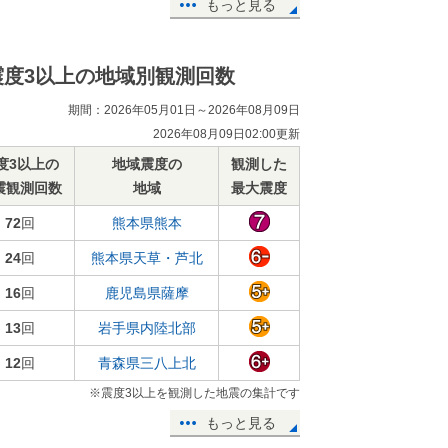
もっと見る
震度3以上の地域別観測回数
期間：2026年05月01日～2026年08月09日
2026年08月09日02:00更新
度3以上の
地域震度の
観測した
震観測回数
地域
最大震度
72
回
熊本県熊本
24
回
熊本県天草・芦北
16
回
鹿児島県薩摩
13
回
岩手県内陸北部
12
回
青森県三八上北
※震度3以上を観測した地震の集計です
もっと見る