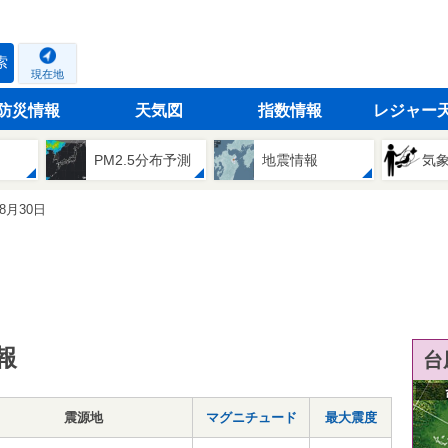
索
現在地
防災情報
天気図
指数情報
レジャー
PM2.5分布予測
地震情報
気
08月30日
報
台
震源地
マグニチュード
最大震度