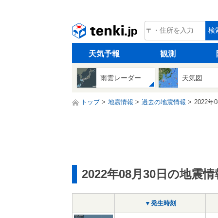
tenki.jp
検
天気予報
観測
雨雲レーダー
天気図
トップ
地震情報
過去の地震情報
2022年
2022年08月30日の地震情
▼発生時刻