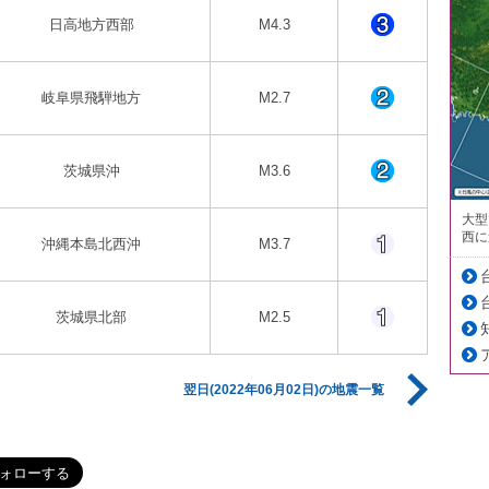
日高地方西部
M4.3
岐阜県飛騨地方
M2.7
茨城県沖
M3.6
大型
西に
沖縄本島北西沖
M3.7
茨城県北部
M2.5
翌日(2022年06月02日)の地震一覧