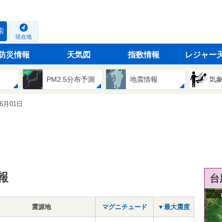
索
現在地
防災情報
天気図
指数情報
レジャー
PM2.5分布予測
地震情報
気
06月01日
報
台
震源地
マグニチュード
▼最大震度