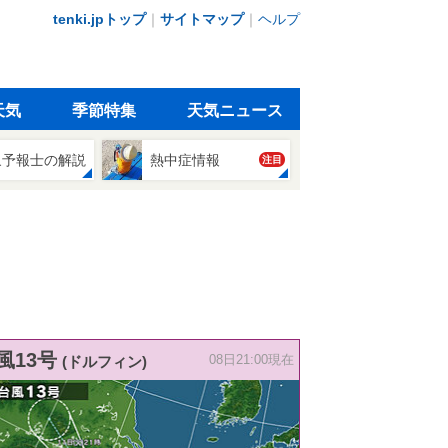
tenki.jpトップ
｜
サイトマップ
｜
ヘルプ
天気
季節特集
天気ニュース
象予報士の解説
熱中症情報
注目
風13号
(ドルフィン)
08日21:00現在