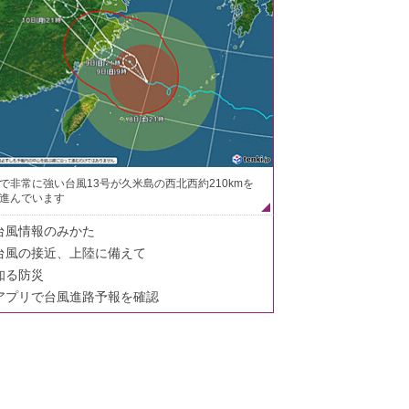
で非常に強い台風13号が久米島の西北西約210kmを
進んでいます
台風情報のみかた
台風の接近、上陸に備えて
知る防災
アプリで台風進路予報を確認