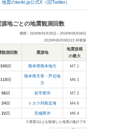
地震のtenki.jp公式X（旧Twitter）
震源地ごとの地震観測回数
期間：2026年04月30日～2026年08月08日
2026年08月08日22:40更新
地震規模
震観測回数
震源地
の最大
335
回
熊本県熊本地方
M7.1
熊本県天草・芦北地
115
回
M6.1
方
56
回
岩手県沖
M7.2
24
回
トカラ列島近海
M4.6
22
回
宮城県沖
M6.4
※震度1以上を観測した地震の集計です