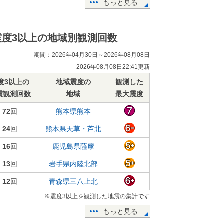
もっと見る
震度3以上の地域別観測回数
期間：2026年04月30日～2026年08月08日
2026年08月08日22:41更新
度3以上の
地域震度の
観測した
震観測回数
地域
最大震度
72
回
熊本県熊本
24
回
熊本県天草・芦北
16
回
鹿児島県薩摩
13
回
岩手県内陸北部
12
回
青森県三八上北
※震度3以上を観測した地震の集計です
もっと見る