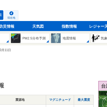
索
現在地
防災情報
天気図
指数情報
レジャー
PM2.5分布予測
地震情報
気
10月11日
報
台
震源地
マグニチュード
最大震度