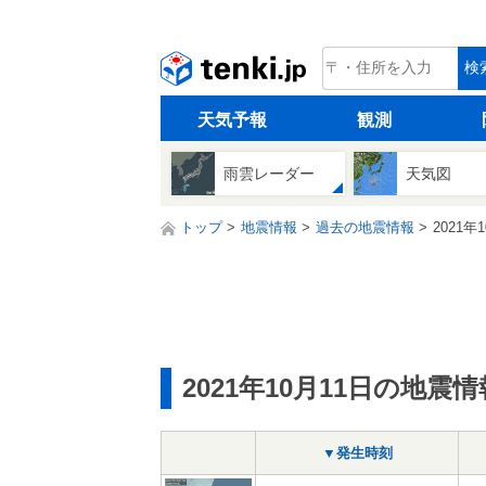
tenki.jp
検
天気予報
観測
雨雲レーダー
天気図
トップ
地震情報
過去の地震情報
2021年
2021年10月11日の地震情
▼発生時刻