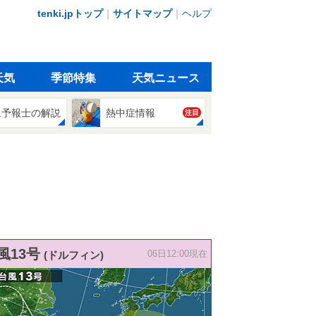
tenki.jpトップ
｜
サイトマップ
｜
ヘルプ
天気
季節特集
天気ニュース
象予報士の解説
熱中症情報
注目
風13号
(ドルフィン)
06日12:00現在