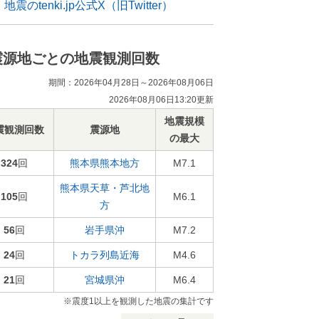
地震のtenki.jp公式X（旧Twitter）
震源地ごとの地震観測回数
期間：2026年04月28日～2026年08月06日
2026年08月06日13:20更新
地震規模
震観測回数
震源地
の最大
324
回
熊本県熊本地方
M7.1
熊本県天草・芦北地
105
回
M6.1
方
56
回
岩手県沖
M7.2
24
回
トカラ列島近海
M4.6
21
回
宮城県沖
M6.4
※震度1以上を観測した地震の集計です