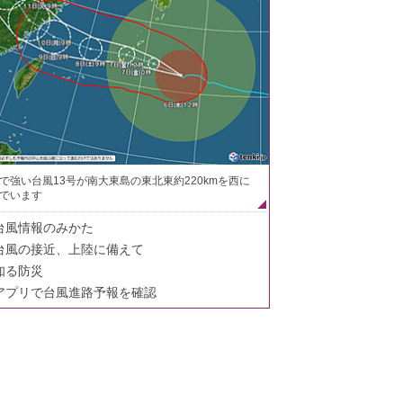
で強い台風13号が南大東島の東北東約220kmを西に
でいます
台風情報のみかた
台風の接近、上陸に備えて
知る防災
アプリで台風進路予報を確認