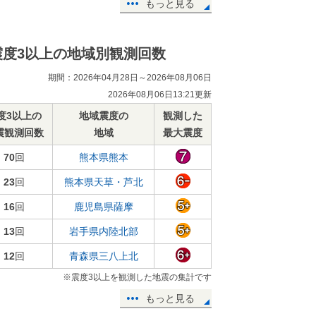
もっと見る
震度3以上の地域別観測回数
期間：2026年04月28日～2026年08月06日
2026年08月06日13:21更新
度3以上の
地域震度の
観測した
震観測回数
地域
最大震度
70
回
熊本県熊本
23
回
熊本県天草・芦北
16
回
鹿児島県薩摩
13
回
岩手県内陸北部
12
回
青森県三八上北
※震度3以上を観測した地震の集計です
もっと見る