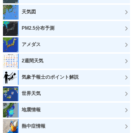
天気図
PM2.5分布予測
アメダス
2週間天気
気象予報士のポイント解説
世界天気
地震情報
熱中症情報