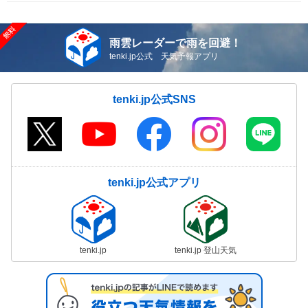
雨雲レーダーで雨を回避！
tenki.jp公式 天気予報アプリ
tenki.jp公式SNS
tenki.jp公式アプリ
tenki.jp
tenki.jp 登山天気