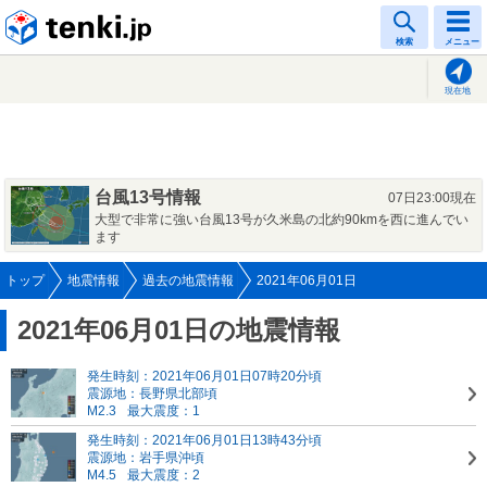
tenki.jp
検索
メニュー
現在地
台風13号情報
07日23:00現在
大型で非常に強い台風13号が久米島の北約90kmを西に進んでい
ます
トップ
地震情報
過去の地震情報
2021年06月01日
2021年06月01日の地震情報
発生時刻：2021年06月01日07時20分頃
震源地：長野県北部頃
M2.3
最大震度：1
発生時刻：2021年06月01日13時43分頃
震源地：岩手県沖頃
M4.5
最大震度：2