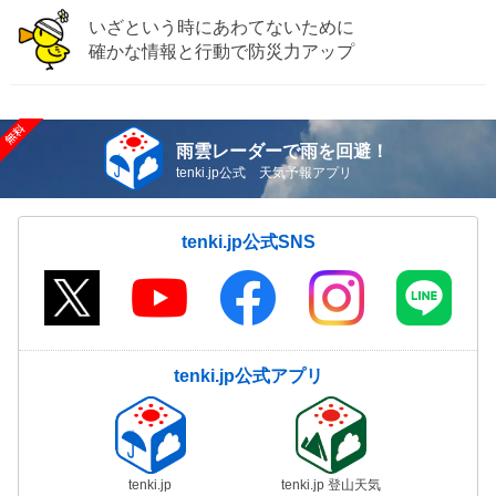
いざという時にあわてないために
確かな情報と行動で防災力アップ
雨雲レーダーで雨を回避！
tenki.jp公式 天気予報アプリ
tenki.jp公式SNS
tenki.jp公式アプリ
tenki.jp
tenki.jp 登山天気