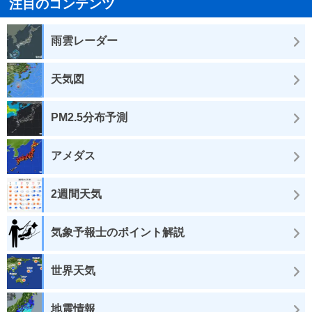
注目のコンテンツ
雨雲レーダー
天気図
PM2.5分布予測
アメダス
2週間天気
気象予報士のポイント解説
世界天気
地震情報