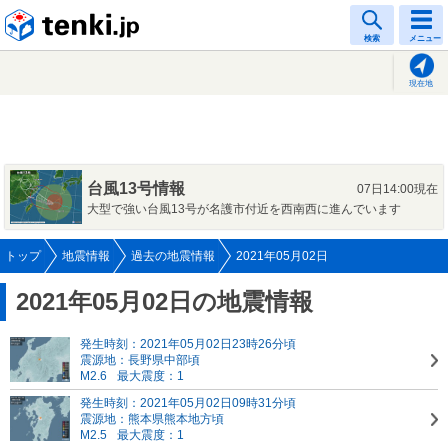
tenki.jp
検索
メニュー
現在地
台風13号情報
07日14:00現在
大型で強い台風13号が名護市付近を西南西に進んでいます
トップ
地震情報
過去の地震情報
2021年05月02日
2021年05月02日の地震情報
発生時刻：2021年05月02日23時26分頃
震源地：長野県中部頃
M2.6
最大震度：1
発生時刻：2021年05月02日09時31分頃
震源地：熊本県熊本地方頃
M2.5
最大震度：1