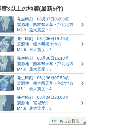
震度3以上の地震(最新5件)
発生時刻：08月07日06:56頃
震源地：熊本県天草・芦北地方
M2.9
最大震度：3
発生時刻：08月06日19:49頃
震源地：熊本県熊本地方
M4.5
最大震度：4
発生時刻：08月06日16:18頃
震源地：熊本県天草・芦北地方
M4.0
最大震度：3
発生時刻：08月06日07:59頃
震源地：熊本県天草・芦北地方
M5.1
最大震度：4
発生時刻：08月04日23:00頃
震源地：宮城県沖
M4.6
最大震度：3
もっと見る