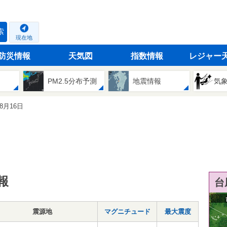
索
現在地
防災情報
天気図
指数情報
レジャー
PM2.5分布予測
地震情報
気
08月16日
報
台
震源地
マグニチュード
最大震度