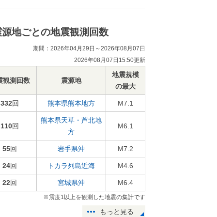
震源地ごとの地震観測回数
期間：2026年04月29日～2026年08月07日
2026年08月07日15:50更新
地震規模
震観測回数
震源地
の最大
332
回
熊本県熊本地方
M7.1
熊本県天草・芦北地
110
回
M6.1
方
55
回
岩手県沖
M7.2
24
回
トカラ列島近海
M4.6
22
回
宮城県沖
M6.4
※震度1以上を観測した地震の集計です
もっと見る