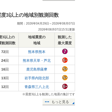
震度3以上の地域別観測回数
期間：2026年04月29日～2026年08月07日
2026年08月07日15:51更新
度3以上の
地域震度の
観測した
震観測回数
地域
最大震度
72
回
熊本県熊本
24
回
熊本県天草・芦北
16
回
鹿児島県薩摩
13
回
岩手県内陸北部
12
回
青森県三八上北
※震度3以上を観測した地震の集計です
もっと見る