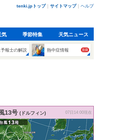
tenki.jpトップ
｜
サイトマップ
｜
ヘルプ
天気
季節特集
天気ニュース
象予報士の解説
熱中症情報
注目
風13号
(ドルフィン)
07日14:00現在