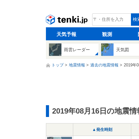
tenki.jp
検
天気予報
観測
雨雲レーダー
天気図
トップ
地震情報
過去の地震情報
2019年
2019年08月16日の地震情
▲発生時刻