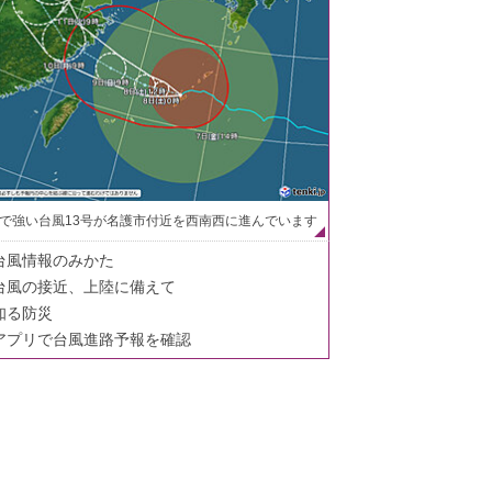
で強い台風13号が名護市付近を西南西に進んでいます
台風情報のみかた
台風の接近、上陸に備えて
知る防災
アプリで台風進路予報を確認