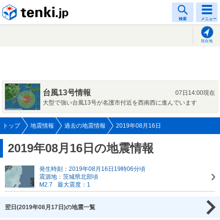
tenki.jp
検索
メニュー
現在地
台風13号情報
07日14:00現在
大型で強い台風13号が名護市付近を西南西に進んでいます
トップ
地震情報
過去の地震情報
2019年08月16日
2019年08月16日の地震情報
発生時刻：2019年08月16日19時06分頃
震源地：茨城県北部頃
M2.7
最大震度：1
翌日(2019年08月17日)の地震一覧