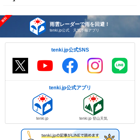
雨雲レーダーで雨を回避！
tenki.jp公式 天気予報アプリ
tenki.jp公式SNS
tenki.jp公式アプリ
tenki.jp
tenki.jp 登山天気