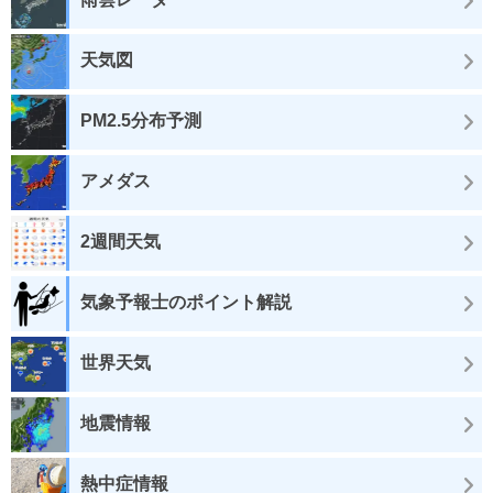
天気図
PM2.5分布予測
アメダス
2週間天気
気象予報士のポイント解説
世界天気
地震情報
熱中症情報