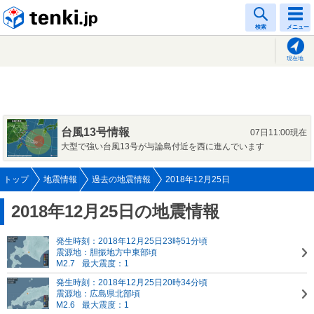
tenki.jp
検索
メニュー
現在地
台風13号情報
07日11:00現在
大型で強い台風13号が与論島付近を西に進んでいます
トップ
地震情報
過去の地震情報
2018年12月25日
2018年12月25日の地震情報
発生時刻：2018年12月25日23時51分頃
震源地：胆振地方中東部頃
M2.7
最大震度：1
発生時刻：2018年12月25日20時34分頃
震源地：広島県北部頃
M2.6
最大震度：1