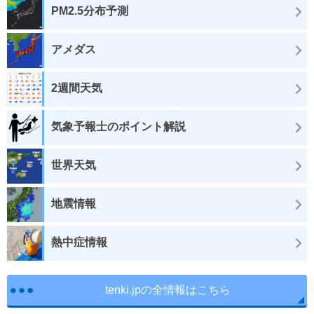
PM2.5分布予測
アメダス
2週間天気
気象予報士のポイント解説
世界天気
地震情報
熱中症情報
tenki.jpの全情報はこちら