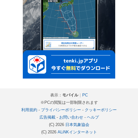
表示：
モバイル
｜
PC
※PCの閲覧は一部制限されます
利用規約
-
プライバシーポリシー
-
クッキーポリシー
広告掲載
-
お問い合わせ
-
ヘルプ
(C) 2026
日本気象協会
(C) 2026
ALiNKインターネット