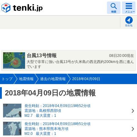
tenki.jp
検索
メニュー
現在地
台風13号情報
08日20:00現在
大型で非常に強い台風13号が久米島の西北西約200kmを西に進ん
でいます
トップ
地震情報
過去の地震情報
2018年04月09日
2018年04月09日の地震情報
発生時刻：2018年04月09日19時52分頃
震源地：島根県西部頃
M2.7
最大震度：1
発生時刻：2018年04月09日18時51分頃
震源地：熊本県熊本地方頃
M2.0
最大震度：1