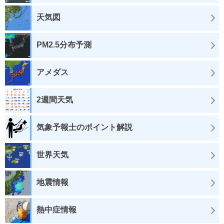
天気図
PM2.5分布予測
アメダス
2週間天気
気象予報士のポイント解説
世界天気
地震情報
熱中症情報