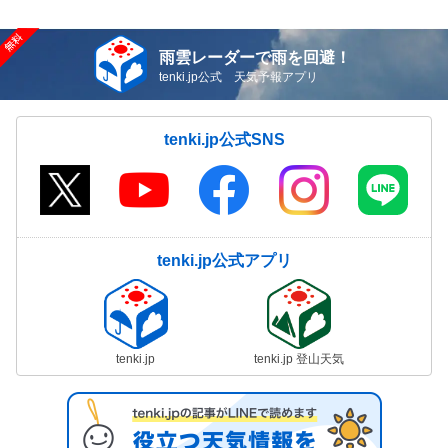
雨雲レーダーで雨を回避！
tenki.jp公式 天気予報アプリ
tenki.jp公式SNS
tenki.jp公式アプリ
tenki.jp
tenki.jp 登山天気