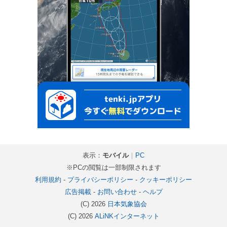
表示：
モバイル
｜
PC
※PCの閲覧は一部制限されます
利用規約
-
プライバシーポリシー
-
クッキーポリシー
広告掲載
-
お問い合わせ
-
ヘルプ
(C) 2026
日本気象協会
(C) 2026
ALiNKインターネット