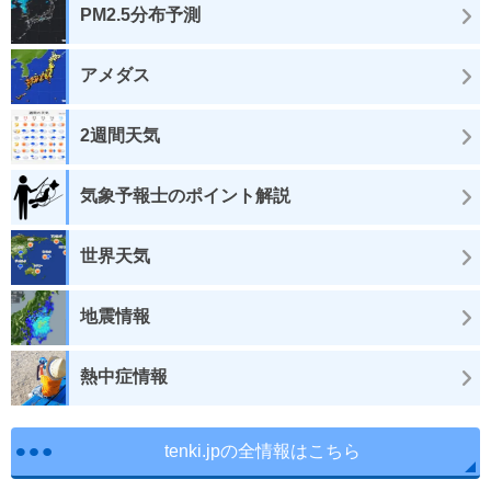
PM2.5分布予測
アメダス
2週間天気
気象予報士のポイント解説
世界天気
地震情報
熱中症情報
tenki.jpの全情報はこちら