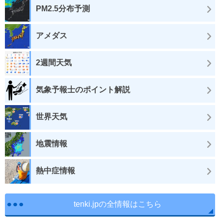
PM2.5分布予測
アメダス
2週間天気
気象予報士のポイント解説
世界天気
地震情報
熱中症情報
tenki.jpの全情報はこちら