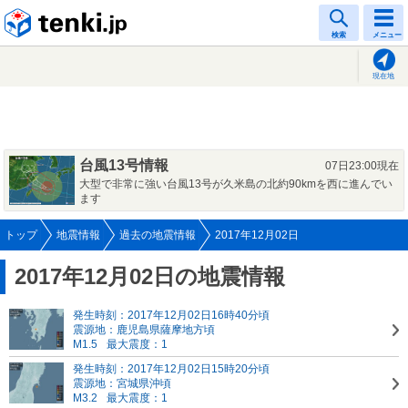
tenki.jp
検索
メニュー
現在地
台風13号情報
07日23:00現在
大型で非常に強い台風13号が久米島の北約90kmを西に進んでい
ます
トップ
地震情報
過去の地震情報
2017年12月02日
2017年12月02日の地震情報
発生時刻：2017年12月02日16時40分頃
震源地：鹿児島県薩摩地方頃
M1.5
最大震度：1
発生時刻：2017年12月02日15時20分頃
震源地：宮城県沖頃
M3.2
最大震度：1