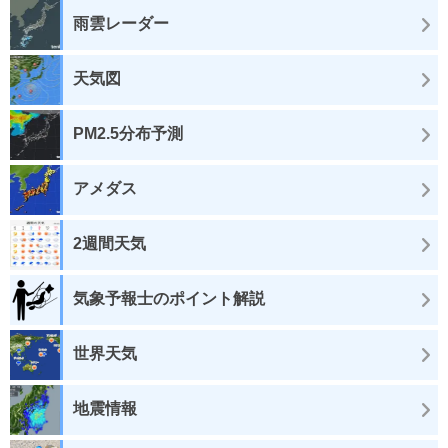
雨雲レーダー
天気図
PM2.5分布予測
アメダス
2週間天気
気象予報士のポイント解説
世界天気
地震情報