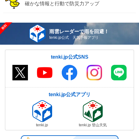
確かな情報と行動で防災力アップ
雨雲レーダーで雨を回避！
tenki.jp公式 天気予報アプリ
tenki.jp公式SNS
tenki.jp公式アプリ
tenki.jp
tenki.jp 登山天気