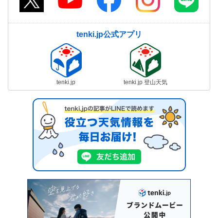
tenki.jp公式アプリ
tenki.jp
tenki.jp 登山天気