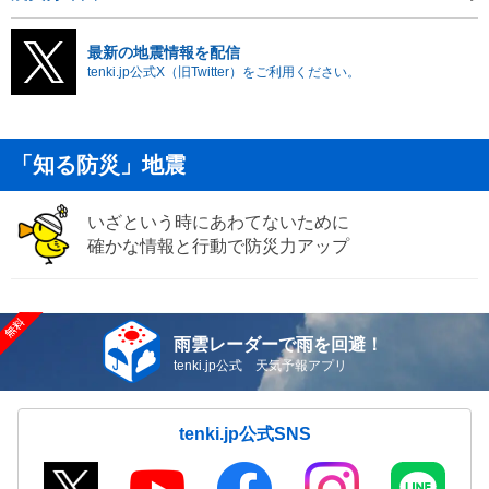
最新の地震情報を配信
tenki.jp公式X（旧Twitter）をご利用ください。
「知る防災」地震
いざという時にあわてないために
確かな情報と行動で防災力アップ
雨雲レーダーで雨を回避！
tenki.jp公式 天気予報アプリ
tenki.jp公式SNS