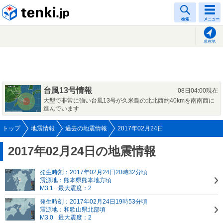
tenki.jp
検索
メニュー
現在地
台風13号情報
08日04:00現在
大型で非常に強い台風13号が久米島の北北西約40kmを南南西に
進んでいます
トップ
地震情報
過去の地震情報
2017年02月24日
2017年02月24日の地震情報
発生時刻：2017年02月24日20時32分頃
震源地：熊本県熊本地方頃
M3.1
最大震度：2
発生時刻：2017年02月24日19時53分頃
震源地：和歌山県北部頃
M3.0
最大震度：2