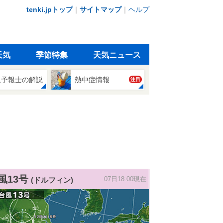
tenki.jpトップ
｜
サイトマップ
｜
ヘルプ
天気
季節特集
天気ニュース
象予報士の解説
熱中症情報
注目
風13号
(ドルフィン)
07日18:00現在