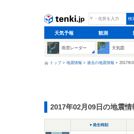
tenki.jp
検
天気予報
観測
雨雲レーダー
天気図
トップ
地震情報
過去の地震情報
2017年
2017年02月09日の地震情
▼発生時刻