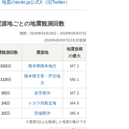
地震のtenki.jp公式X（旧Twitter）
震源地ごとの地震観測回数
期間：2026年04月29日～2026年08月07日
2026年08月07日19:20更新
地震規模
震観測回数
震源地
の最大
332
回
熊本県熊本地方
M7.1
熊本県天草・芦北地
110
回
M6.1
方
55
回
岩手県沖
M7.2
24
回
トカラ列島近海
M4.6
22
回
宮城県沖
M6.4
※震度1以上を観測した地震の集計です