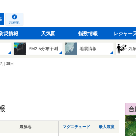
索
現在地
防災情報
天気図
指数情報
レジャー
PM2.5分布予測
地震情報
気
02月09日
報
台
震源地
マグニチュード
最大震度