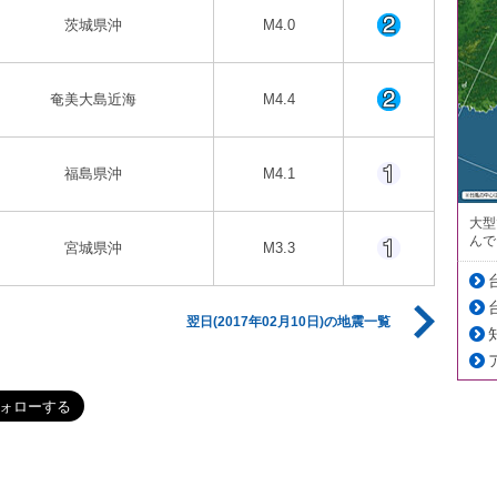
茨城県沖
M4.0
奄美大島近海
M4.4
福島県沖
M4.1
大型
んで
宮城県沖
M3.3
翌日(2017年02月10日)の地震一覧