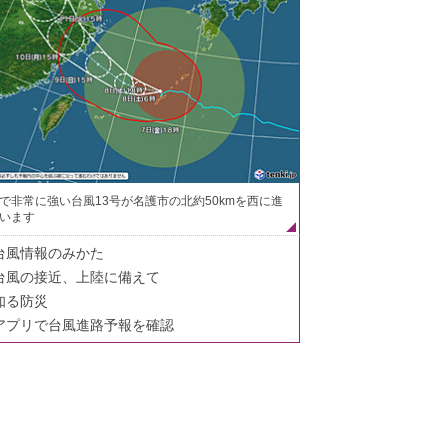
で非常に強い台風13号が名護市の北約50kmを西に進
います
台風情報のみかた
台風の接近、上陸に備えて
知る防災
アプリで台風進路予報を確認