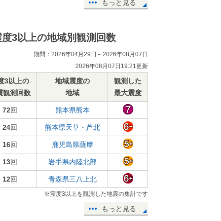
もっと見る
震度3以上の地域別観測回数
期間：2026年04月29日～2026年08月07日
2026年08月07日19:21更新
度3以上の
地域震度の
観測した
震観測回数
地域
最大震度
72
回
熊本県熊本
24
回
熊本県天草・芦北
16
回
鹿児島県薩摩
13
回
岩手県内陸北部
12
回
青森県三八上北
※震度3以上を観測した地震の集計です
もっと見る