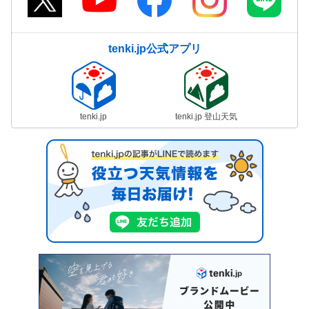
tenki.jp公式アプリ
tenki.jp
tenki.jp 登山天気