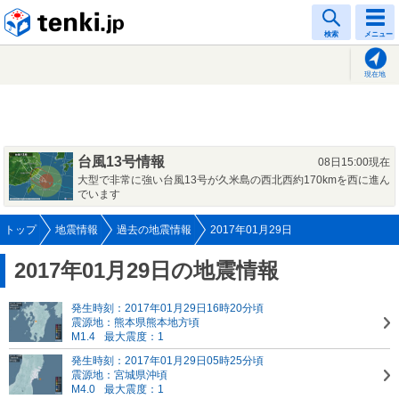
tenki.jp
検索
メニュー
現在地
台風13号情報
08日15:00現在
大型で非常に強い台風13号が久米島の西北西約170kmを西に進ん
でいます
トップ
地震情報
過去の地震情報
2017年01月29日
2017年01月29日の地震情報
発生時刻：2017年01月29日16時20分頃
震源地：熊本県熊本地方頃
M1.4
最大震度：1
発生時刻：2017年01月29日05時25分頃
震源地：宮城県沖頃
M4.0
最大震度：1