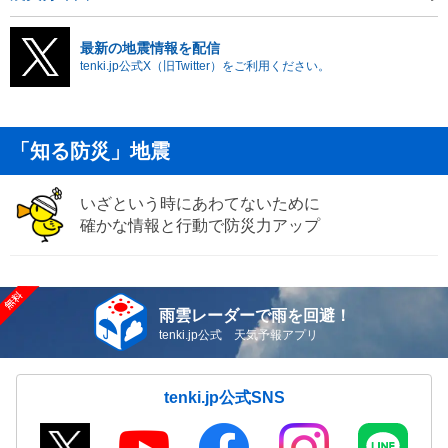
最新の地震情報を配信
tenki.jp公式X（旧Twitter）をご利用ください。
「知る防災」地震
いざという時にあわてないために
確かな情報と行動で防災力アップ
雨雲レーダーで雨を回避！
tenki.jp公式 天気予報アプリ
tenki.jp公式SNS