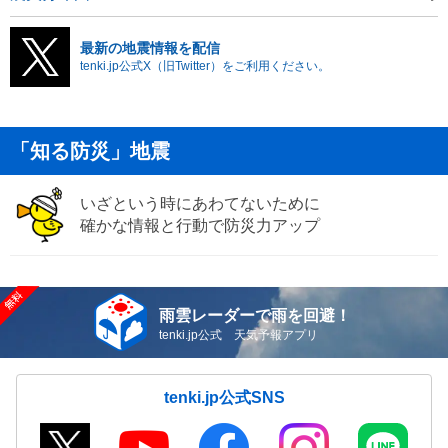
最新の地震情報を配信
tenki.jp公式X（旧Twitter）をご利用ください。
「知る防災」地震
いざという時にあわてないために
確かな情報と行動で防災力アップ
雨雲レーダーで雨を回避！
tenki.jp公式 天気予報アプリ
tenki.jp公式SNS