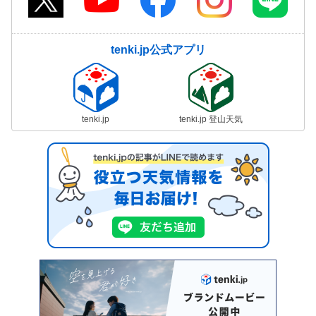
tenki.jp公式アプリ
tenki.jp
tenki.jp 登山天気