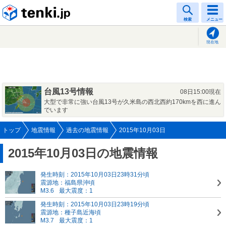
tenki.jp
検索
メニュー
現在地
台風13号情報
08日15:00現在
大型で非常に強い台風13号が久米島の西北西約170kmを西に進ん
でいます
トップ
地震情報
過去の地震情報
2015年10月03日
2015年10月03日の地震情報
発生時刻：2015年10月03日23時31分頃
震源地：福島県沖頃
M3.6
最大震度：1
発生時刻：2015年10月03日23時19分頃
震源地：種子島近海頃
M3.7
最大震度：1