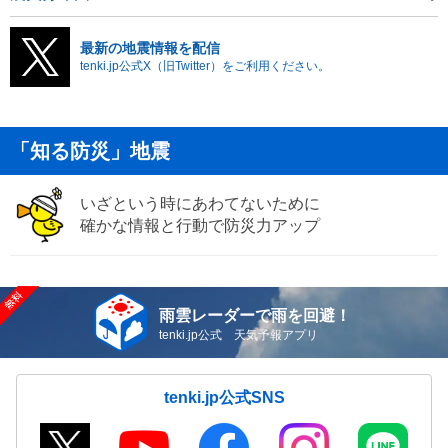
最新の地震情報を配信
tenki.jp公式X（旧Twitter）をご利用ください。
「知る防災」地震
いざという時にあわてないために
確かな情報と行動で防災力アップ
雨雲レーダーで雨を回避！
tenki.jp公式 天気予報アプリ
tenki.jp公式SNS