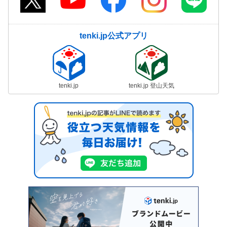
tenki.jp公式アプリ
tenki.jp
tenki.jp 登山天気