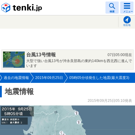
tenki.jp
検索
メニュー
現在地
台風13号情報
07日05:00現在
大型で強い台風13号が沖永良部島の東約140kmを西北西に進んで
います
過去の地震情報
2015年09月25日
05時05分頃発生した地震(最大震度3)
地震情報
2015年09月25日05:10発表