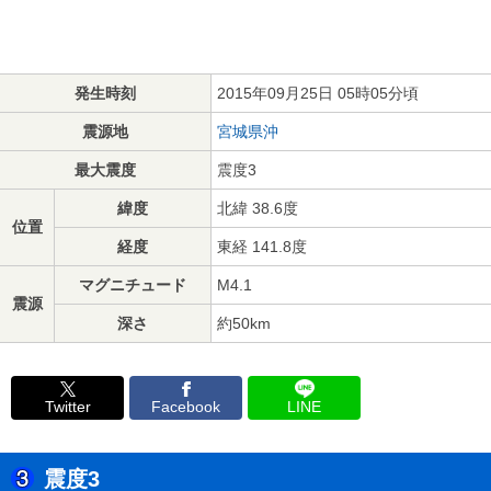
発生時刻
2015年09月25日 05時05分頃
震源地
宮城県沖
最大震度
震度3
緯度
北緯 38.6度
位置
経度
東経 141.8度
マグニチュード
M4.1
震源
深さ
約50km
Twitter
Facebook
LINE
震度3