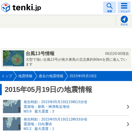
tenki.jp
検索
メニュー
現在地
台風13号情報
06日20:00現在
大型で強い台風13号が南大東島の北北東約90kmを西に進んでい
ます
トップ
地震情報
過去の地震情報
2015年05月19日
2015年05月19日の地震情報
発生時刻：2015年05月19日15時13分頃
震源地：新島・神津島近海頃
M3.9
最大震度：3
発生時刻：2015年05月19日12時33分頃
震源地：日向灘頃
M3.2
最大震度：1