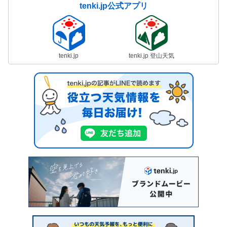
tenki.jp公式アプリ
tenki.jp
tenki.jp 登山天気