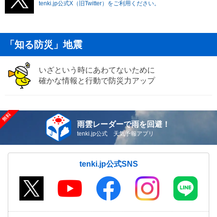
tenki.jp公式X（旧Twitter）をご利用ください。
「知る防災」地震
いざという時にあわてないために
確かな情報と行動で防災力アップ
雨雲レーダーで雨を回避！
tenki.jp公式 天気予報アプリ
tenki.jp公式SNS