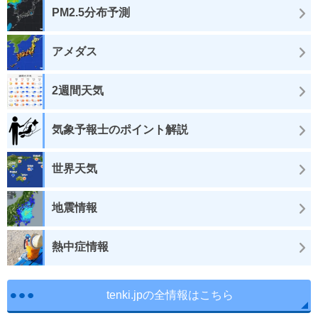
PM2.5分布予測
アメダス
2週間天気
気象予報士のポイント解説
世界天気
地震情報
熱中症情報
tenki.jpの全情報はこちら