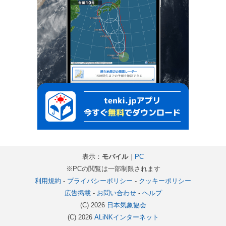
表示：
モバイル
｜
PC
※PCの閲覧は一部制限されます
利用規約
-
プライバシーポリシー
-
クッキーポリシー
広告掲載
-
お問い合わせ
-
ヘルプ
(C) 2026
日本気象協会
(C) 2026
ALiNKインターネット