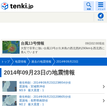
tenki.jp
検索
メニュー
現在地
台風13号情報
09日02:00現在
大型で非常に強い台風13号が久米島の西北西約290kmを西北西に
進んでいます
トップ
地震情報
過去の地震情報
2014年09月23日
2014年09月23日の地震情報
発生時刻：2014年09月23日23時54分頃
震源地：宮城県沖頃
M3.9
最大震度：1
発生時刻：2014年09月23日20時05分頃
震源地：長野県南部頃
M2.2
最大震度：1