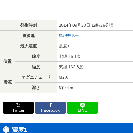
発生時刻
2014年09月23日 19時26分頃
震源地
島根県西部
最大震度
震度1
緯度
北緯 35.1度
位置
経度
東経 132.6度
マグニチュード
M2.6
震源
深さ
約10km
Twitter
Facebook
LINE
震度1