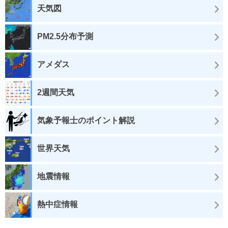
天気図
PM2.5分布予測
アメダス
2週間天気
気象予報士のポイント解説
世界天気
地震情報
熱中症情報