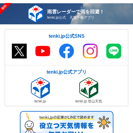
雨雲レーダーで雨を回避！
tenki.jp公式 天気予報アプリ
tenki.jp公式SNS
tenki.jp公式アプリ
tenki.jp
tenki.jp 登山天気