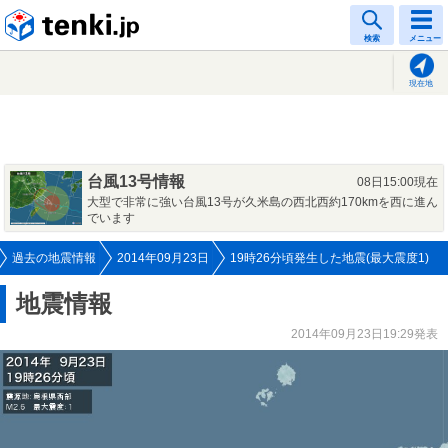
tenki.jp
検索
メニュー
現在地
台風13号情報
08日15:00現在
大型で非常に強い台風13号が久米島の西北西約170kmを西に進ん
でいます
過去の地震情報
2014年09月23日
19時26分頃発生した地震(最大震度1)
地震情報
2014年09月23日19:29発表