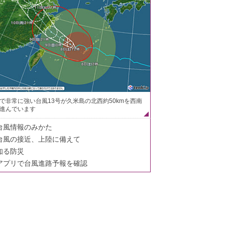
で非常に強い台風13号が久米島の北西約50kmを西南
進んでいます
台風情報のみかた
台風の接近、上陸に備えて
知る防災
アプリで台風進路予報を確認