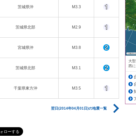
茨城県沖
M3.3
茨城県北部
M2.9
宮城県沖
M3.8
大型
西に
茨城県北部
M3.1
千葉県東方沖
M3.5
翌日(2014年04月01日)の地震一覧