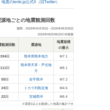
地震のtenki.jp公式X（旧Twitter）
震源地ごとの地震観測回数
期間：2026年04月30日～2026年08月08日
2026年08月08日03:40更新
地震規模
震観測回数
震源地
の最大
334
回
熊本県熊本地方
M7.1
熊本県天草・芦北地
111
回
M6.1
方
55
回
岩手県沖
M7.2
24
回
トカラ列島近海
M4.6
22
回
宮城県沖
M6.4
※震度1以上を観測した地震の集計です