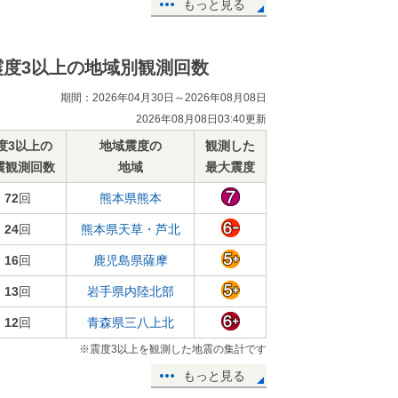
もっと見る
震度3以上の地域別観測回数
期間：2026年04月30日～2026年08月08日
2026年08月08日03:40更新
度3以上の
地域震度の
観測した
震観測回数
地域
最大震度
72
回
熊本県熊本
24
回
熊本県天草・芦北
16
回
鹿児島県薩摩
13
回
岩手県内陸北部
12
回
青森県三八上北
※震度3以上を観測した地震の集計です
もっと見る