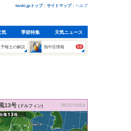
tenki.jpトップ
｜
サイトマップ
｜
ヘルプ
天気
季節特集
天気ニュース
象予報士の解説
熱中症情報
注目
風13号
(ドルフィン)
08日02:00現在