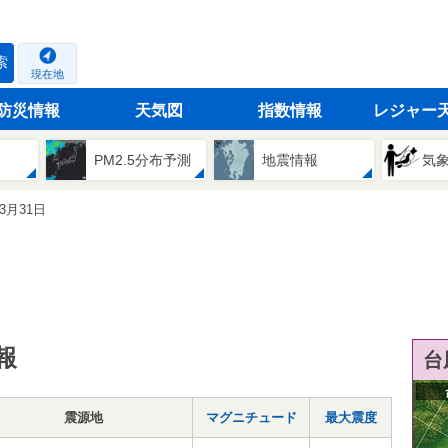
索
現在地
防災情報
天気図
指数情報
レジャー
PM2.5分布予測
地震情報
気
03月31日
報
台
震源地
マグニチュード
最大震度