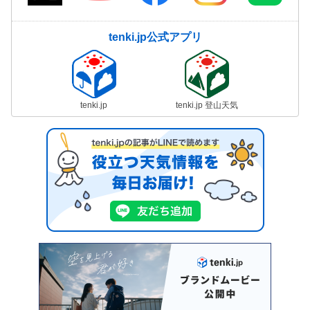
tenki.jp公式アプリ
tenki.jp
tenki.jp 登山天気