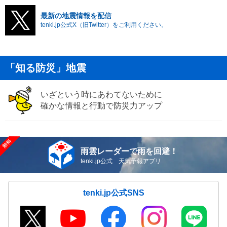
最新の地震情報を配信
tenki.jp公式X（旧Twitter）をご利用ください。
「知る防災」地震
いざという時にあわてないために
確かな情報と行動で防災力アップ
雨雲レーダーで雨を回避！
tenki.jp公式 天気予報アプリ
tenki.jp公式SNS