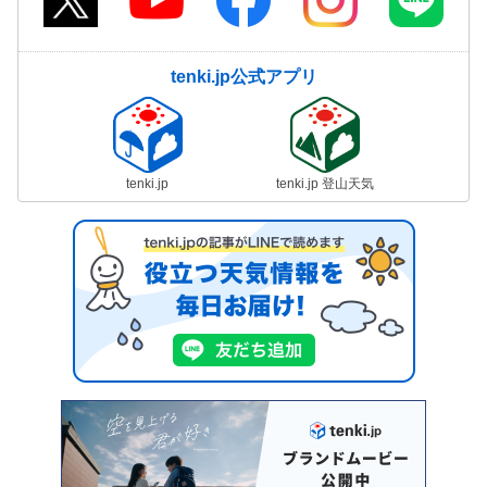
tenki.jp公式アプリ
tenki.jp
tenki.jp 登山天気