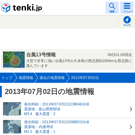
tenki.jp
検索
メニュー
現在地
台風13号情報
09日01:00現在
大型で非常に強い台風13号が久米島の西北西約280kmを西北西に
進んでいます
トップ
地震情報
過去の地震情報
2013年07月02日
2013年07月02日の地震情報
発生時刻：2013年07月02日23時48分頃
震源地：富山県西部頃
M3.4
最大震度：2
発生時刻：2013年07月02日09時53分頃
震源地：内浦湾頃
M2.3
最大震度：1