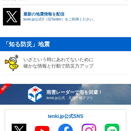
最新の地震情報を配信
tenki.jp公式X（旧Twitter）をご利用ください。
「知る防災」地震
いざという時にあわてないために
確かな情報と行動で防災力アップ
雨雲レーダーで雨を回避！
tenki.jp公式 天気予報アプリ
tenki.jp公式SNS