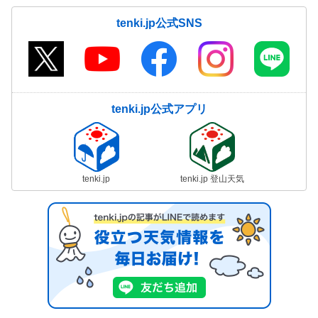
tenki.jp公式SNS
tenki.jp公式アプリ
tenki.jp
tenki.jp 登山天気