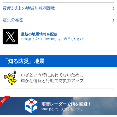
震度3以上の地域別観測回数
震央分布図
最新の地震情報を配信
tenki.jp公式X（旧Twitter）をご利用ください。
「知る防災」地震
いざという時にあわてないために
確かな情報と行動で防災力アップ
雨雲レーダーで雨を回避！
tenki.jp公式 天気予報アプリ