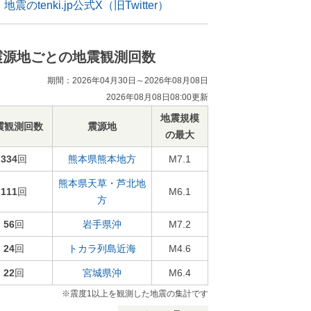
地震のtenki.jp公式X（旧Twitter）
震源地ごとの地震観測回数
期間：2026年04月30日～2026年08月08日
2026年08月08日08:00更新
地震規模
震観測回数
震源地
の最大
334
回
熊本県熊本地方
M7.1
熊本県天草・芦北地
111
回
M6.1
方
56
回
岩手県沖
M7.2
24
回
トカラ列島近海
M4.6
22
回
宮城県沖
M6.4
※震度1以上を観測した地震の集計です