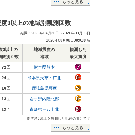
もっと見る
震度3以上の地域別観測回数
期間：2026年04月30日～2026年08月08日
2026年08月08日08:01更新
度3以上の
地域震度の
観測した
震観測回数
地域
最大震度
72
回
熊本県熊本
24
回
熊本県天草・芦北
16
回
鹿児島県薩摩
13
回
岩手県内陸北部
12
回
青森県三八上北
※震度3以上を観測した地震の集計です
もっと見る