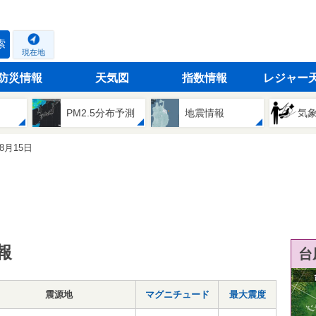
索
現在地
防災情報
天気図
指数情報
レジャー
PM2.5分布予測
地震情報
気
08月15日
報
台
震源地
マグニチュード
最大震度