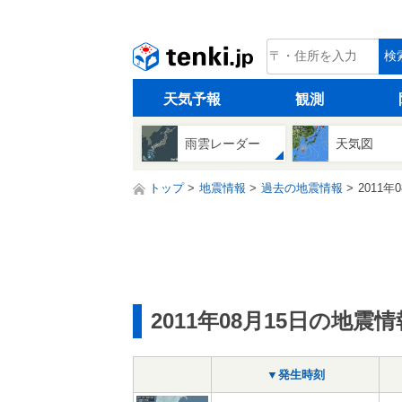
tenki.jp
検
天気予報
観測
雨雲レーダー
天気図
トップ
地震情報
過去の地震情報
2011年
2011年08月15日の地震情
▼発生時刻