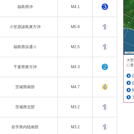
福島県沖
M4.1
小笠原諸島東方沖
M5.9
福島県浜通り
M2.5
大型
に進
千葉県東方沖
M4.3
茨城県南部
M4.7
茨城県北部
M3.2
岩手県内陸南部
M3.2