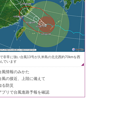
で非常に強い台風13号が久米島の北北西約70kmを西
んでいます
台風情報のみかた
台風の接近、上陸に備えて
知る防災
アプリで台風進路予報を確認