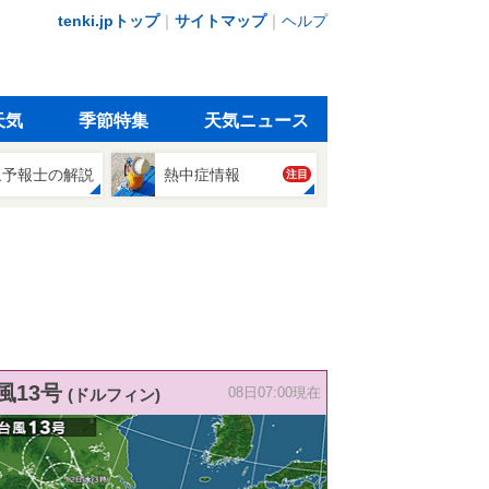
tenki.jpトップ
｜
サイトマップ
｜
ヘルプ
天気
季節特集
天気ニュース
象予報士の解説
熱中症情報
注目
風13号
(ドルフィン)
08日07:00現在