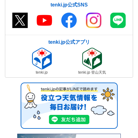
tenki.jp公式SNS
tenki.jp公式アプリ
tenki.jp
tenki.jp 登山天気