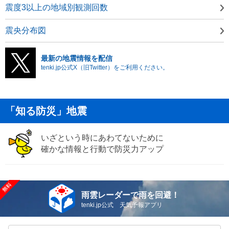
震度3以上の地域別観測回数
震央分布図
最新の地震情報を配信
tenki.jp公式X（旧Twitter）をご利用ください。
「知る防災」地震
いざという時にあわてないために
確かな情報と行動で防災力アップ
雨雲レーダーで雨を回避！
tenki.jp公式 天気予報アプリ