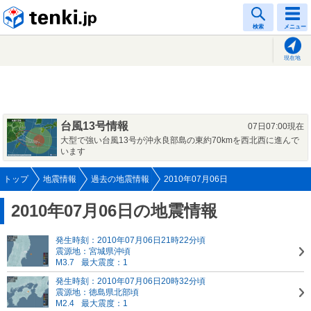
tenki.jp
検索
メニュー
現在地
台風13号情報
07日07:00現在
大型で強い台風13号が沖永良部島の東約70kmを西北西に進んで
います
トップ
地震情報
過去の地震情報
2010年07月06日
2010年07月06日の地震情報
発生時刻：2010年07月06日21時22分頃
震源地：宮城県沖頃
M3.7
最大震度：1
発生時刻：2010年07月06日20時32分頃
震源地：徳島県北部頃
M2.4
最大震度：1