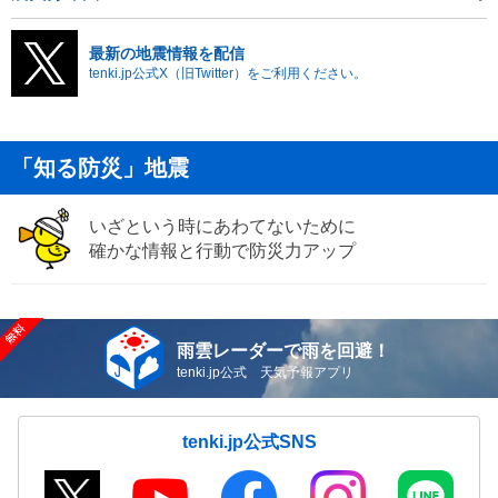
最新の地震情報を配信
tenki.jp公式X（旧Twitter）をご利用ください。
「知る防災」地震
いざという時にあわてないために
確かな情報と行動で防災力アップ
雨雲レーダーで雨を回避！
tenki.jp公式 天気予報アプリ
tenki.jp公式SNS