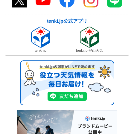
tenki.jp公式アプリ
tenki.jp
tenki.jp 登山天気