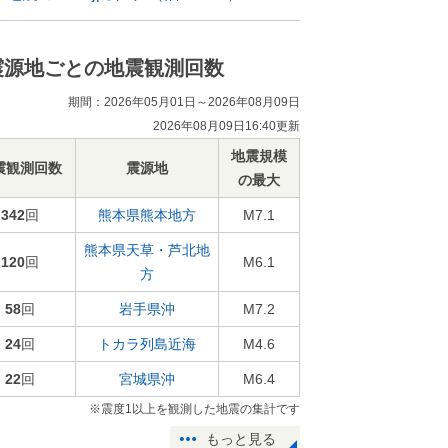
震源地ごとの地震観測回数
期間：2026年05月01日～2026年08月09日
2026年08月09日16:40更新
地震規模
震観測回数
震源地
の最大
342
回
熊本県熊本地方
M7.1
熊本県天草・芦北地
120
回
M6.1
方
58
回
岩手県沖
M7.2
24
回
トカラ列島近海
M4.6
22
回
宮城県沖
M6.4
※震度1以上を観測した地震の集計です
もっと見る