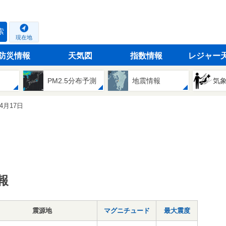
索
現在地
防災情報
天気図
指数情報
レジャー
PM2.5分布予測
地震情報
気
04月17日
報
震源地
マグニチュード
最大震度