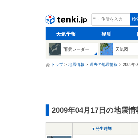
tenki.jp
検
天気予報
観測
雨雲レーダー
天気図
トップ
地震情報
過去の地震情報
2009年
2009年04月17日の地震情
▼発生時刻