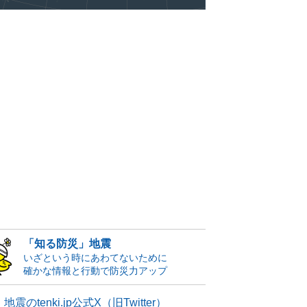
「知る防災」地震
いざという時にあわてないために
確かな情報と行動で防災力アップ
地震のtenki.jp公式X（旧Twitter）