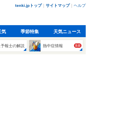
tenki.jpトップ
｜
サイトマップ
｜
ヘルプ
天気
季節特集
天気ニュース
象予報士の解説
熱中症情報
注目