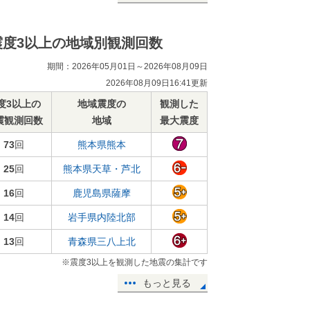
震度3以上の地域別観測回数
期間：2026年05月01日～2026年08月09日
2026年08月09日16:41更新
度3以上の
地域震度の
観測した
震観測回数
地域
最大震度
73
回
熊本県熊本
25
回
熊本県天草・芦北
16
回
鹿児島県薩摩
14
回
岩手県内陸北部
13
回
青森県三八上北
※震度3以上を観測した地震の集計です
もっと見る