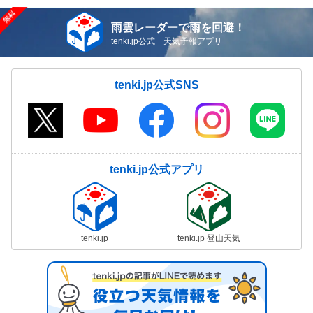
雨雲レーダーで雨を回避！
tenki.jp公式 天気予報アプリ
tenki.jp公式SNS
tenki.jp公式アプリ
tenki.jp
tenki.jp 登山天気