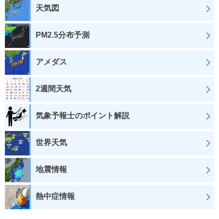
天気図
PM2.5分布予測
アメダス
2週間天気
気象予報士のポイント解説
世界天気
地震情報
熱中症情報