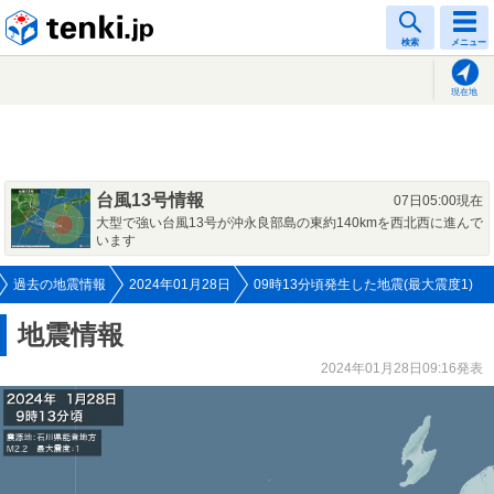
tenki.jp
検索
メニュー
現在地
台風13号情報
07日05:00現在
大型で強い台風13号が沖永良部島の東約140kmを西北西に進んで
います
過去の地震情報
2024年01月28日
09時13分頃発生した地震(最大震度1)
地震情報
2024年01月28日09:16発表