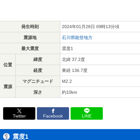
発生時刻
2024年01月28日 09時13分頃
震源地
石川県能登地方
最大震度
震度1
緯度
北緯 37.2度
位置
経度
東経 136.7度
マグニチュード
M2.2
震源
深さ
約10km
Twitter
Facebook
LINE
震度1